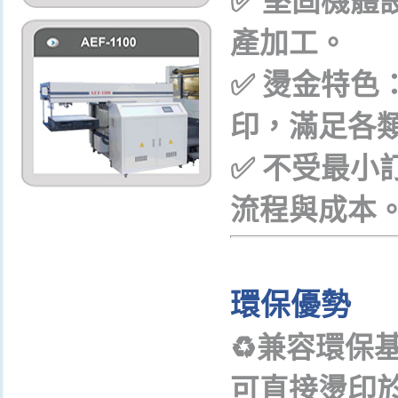
✅
堅固機體
產加工。
✅
燙金特色
印，滿足各
✅
不受最小
流程與成本
環保優勢
♻
兼容環保
可直接燙印