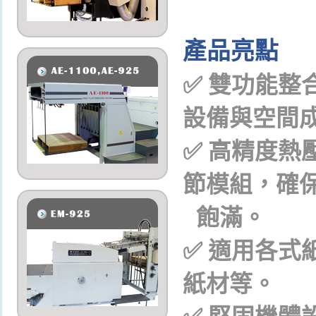
產品亮點
✅
雙功能整
設備與空間
✅
高精度熱
節模組，確
飽滿。
✅
適用各式
紙材等。