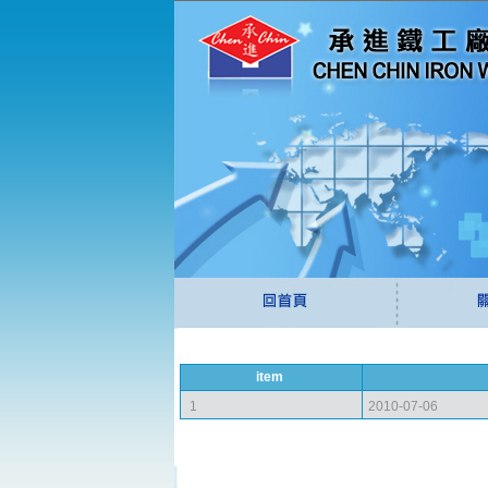
item
1
2010-07-06