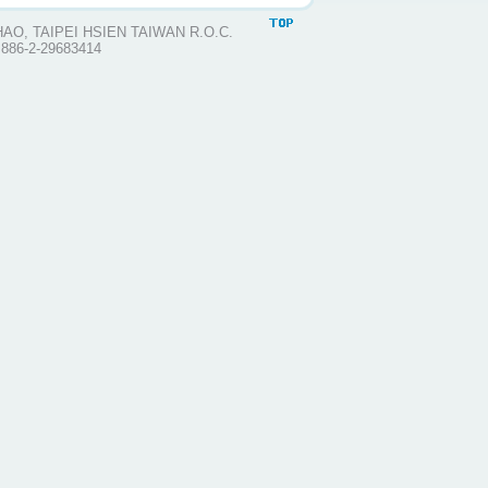
HAO, TAIPEI HSIEN TAIWAN R.O.C.
886-2-29683414