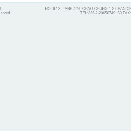
.
NO. 67-2, LANE 124, CHAO-CHUNG 1 ST.PAN-C
served.
TEL:886-2-29656749~50 FAX: